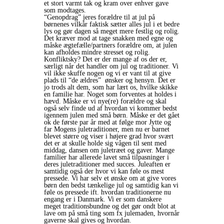
et stort varmt tak og kram over enhver gave
som modtages.
“Genopdrag” jeres forældre til at jul på
børnenes vilkår faktisk sætter alles jul i et bedre
lys og gør dagen så meget mere festlig og rolig.
Det kræver mod at tage snakken med egne og
måske ægtefælle/partners forældre om, at julen
kan afholdes mindre stresset og rolig.
Konfliktsky? Det er der mange af os der er,
særligt når det handler om jul og traditioner. Vi
vil ikke skuffe nogen og vi er vant til at give
plads til “de ældres” ønsker og hensyn. Det er
jo trods alt dem, som har lært os, hvilke skikke
en familie har. Noget som forventes at holdes i
hævd. Måske er vi nye(re) forældre og skal
også selv finde ud af hvordan vi kommer bedst
igennem julen med små børn. Måske er det gået
ok de første par år med at følge mor Jytte og
far Mogens juletraditioner, men nu er barnet
blevet større og viser i højere grad hvor svært
det er at skulle holde sig vågen til sent med
middag, dansen om juletræet og gaver. Mange
familier har allerede lavet små tilpasninger i
deres juletraditioner med succes. Juleaften er
samtidig også der hvor vi kan føle os mest
pressede. Vi har selv et ønske om at give vores
børn den bedst tænkelige jul og samtidig kan vi
føle os pressede ift. hvordan traditionerne nu
engang er i Danmark. Vi er som danskere
meget traditionsbundne og det gør ondt blot at
lave om på små ting som fx julemaden, hvornår
gaverne skal gives og hvordan.