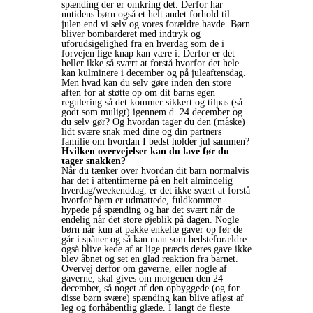
spænding der er omkring det. Derfor har
nutidens børn også et helt andet forhold til
julen end vi selv og vores forældre havde. Børn
bliver bombarderet med indtryk og
uforudsigelighed fra en hverdag som de i
forvejen lige knap kan være i. Derfor er det
heller ikke så svært at forstå hvorfor det hele
kan kulminere i december og på juleaftensdag.
Men hvad kan du selv gøre inden den store
aften for at støtte op om dit barns egen
regulering så det kommer sikkert og tilpas (så
godt som muligt) igennem d. 24 december og
du selv gør? Og hvordan tager du den (måske)
lidt svære snak med dine og din partners
familie om hvordan I bedst holder jul sammen?
Hvilken overvejelser kan du lave før du
tager snakken?
Når du tænker over hvordan dit barn normalvis
har det i aftentimerne på en helt almindelig
hverdag/weekenddag, er det ikke svært at forstå
hvorfor børn er udmattede, fuldkommen
hypede på spænding og har det svært når de
endelig når det store øjeblik på dagen. Nogle
børn når kun at pakke enkelte gaver op før de
går i spåner og så kan man som bedsteforældre
også blive kede af at lige præcis deres gave ikke
blev åbnet og set en glad reaktion fra barnet.
Overvej derfor om gaverne, eller nogle af
gaverne, skal gives om morgenen den 24
december, så noget af den opbyggede (og for
disse børn svære) spænding kan blive afløst af
leg og forhåbentlig glæde. I langt de fleste