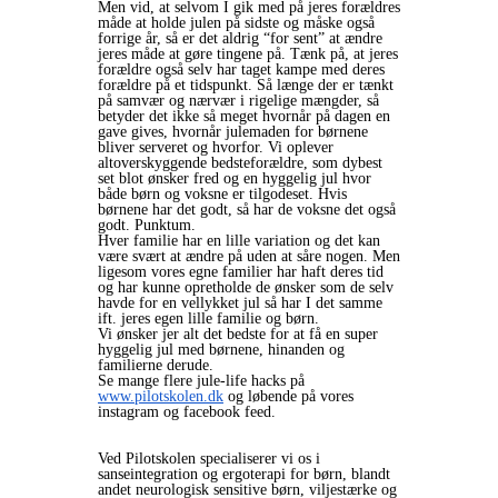
Men vid, at selvom I gik med på jeres forældres
måde at holde julen på sidste og måske også
forrige år, så er det aldrig “for sent” at ændre
jeres måde at gøre tingene på. Tænk på, at jeres
forældre også selv har taget kampe med deres
forældre på et tidspunkt. Så længe der er tænkt
på samvær og nærvær i rigelige mængder, så
betyder det ikke så meget hvornår på dagen en
gave gives, hvornår julemaden for børnene
bliver serveret og hvorfor. Vi oplever
altoverskyggende bedsteforældre, som dybest
set blot ønsker fred og en hyggelig jul hvor
både børn og voksne er tilgodeset. Hvis
børnene har det godt, så har de voksne det også
godt. Punktum.
Hver familie har en lille variation og det kan
være svært at ændre på uden at såre nogen. Men
ligesom vores egne familier har haft deres tid
og har kunne opretholde de ønsker som de selv
havde for en vellykket jul så har I det samme
ift. jeres egen lille familie og børn.
Vi ønsker jer alt det bedste for at få en super
hyggelig jul med børnene, hinanden og
familierne derude.
Se mange flere jule-life hacks på
www.pilotskolen.dk
og løbende på vores
instagram og facebook feed.
Ved Pilotskolen specialiserer vi os i
sanseintegration og ergoterapi for børn, blandt
andet neurologisk sensitive børn, viljestærke og