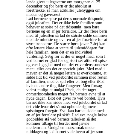
lande gives julegaverne om morgenen d. 25
december og for børn er det absolut at
foretrække, så man adskiller julehyggen om
maden og gaveræset.
Lad børnene spise på deres normale tidspunkt,
også juleaften. Det er ikke hele familien som
behøver at spise på det tidspunkt, men bare
børnene og en af jer forældre. Er der flere børn
med til juleaften så lad de største sidde sammen
med de mindste og evt. en af jer forældre for at
styre tropperne. De større børn (over 7 år) kan
ofte lettere klare at vente til julemiddagen for
hele familien, men det er en individuel
vurdering. Sørg for at der er noget mad, som I
ved barnet er glad for og stort set altid vil spise
og vær ligeglad med om det er verdens sundeste
menu eller om det er specielt julet. Med mad i
maven er det så meget lettere at overkomme, at
sidde lidt tid ved julebordet sammen med resten
af familien, med et spil eller en bog eller iPad
hvis de andre ting ikke fungerer. Men forsøg
videst muligt at undgå iPads, da det tager
opmærksomheden meget fra barnets evne til at
nyde dagen. Blot det giver ro ved bordet. Hvis
barnet ikke kan sidde med ved julebordet så lad
det vide hvor det så må opholde sig mens
spisningen foregår. Evt. kan barnet sidde med
en af jer forældre på skift. Lad evt. nogle lækre
godbidder stå ved barnets tallerken så det
kommer tilbage til bordet med jævne
mellemrum. Undgå en masse snak under
middagen og lad barnet vide hvem af jer som