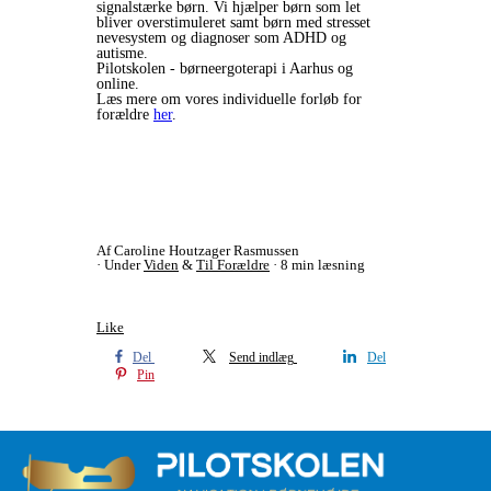
signalstærke børn. Vi hjælper børn som let
bliver overstimuleret samt børn med stresset
nevesystem og diagnoser som ADHD og
autisme.
Pilotskolen - børneergoterapi i Aarhus og
online.
Læs mere om vores individuelle forløb for
forældre
her
.
Af Caroline Houtzager Rasmussen
Under
Viden
&
Til Forældre
8 min læsning
Like
Del
Send indlæg
Del
Pin