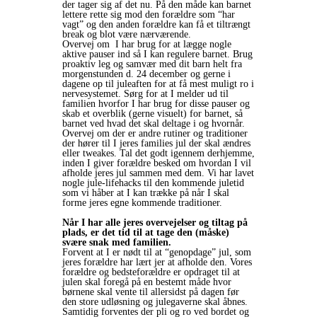
der tager sig af det nu. På den måde kan barnet
lettere rette sig mod den forældre som “har
vagt” og den anden forældre kan få et tiltrængt
break og blot være nærværende.
Overvej om I har brug for at lægge nogle
aktive pauser ind så I kan regulere barnet. Brug
proaktiv leg og samvær med dit barn helt fra
morgenstunden d. 24 december og gerne i
dagene op til juleaften for at få mest muligt ro i
nervesystemet. Sørg for at I melder ud til
familien hvorfor I har brug for disse pauser og
skab et overblik (gerne visuelt) for barnet, så
barnet ved hvad det skal deltage i og hvornår.
Overvej om der er andre rutiner og traditioner
der hører til I jeres families jul der skal ændres
eller tweakes. Tal det godt igennem derhjemme,
inden I giver forældre besked om hvordan I vil
afholde jeres jul sammen med dem. Vi har lavet
nogle jule-lifehacks til den kommende juletid
som vi håber at I kan trække på når I skal
forme jeres egne kommende traditioner.
Når I har alle jeres overvejelser og tiltag på
plads, er det tid til at tage den (måske)
svære snak med familien.
Forvent at I er nødt til at “genopdage” jul, som
jeres forældre har lært jer at afholde den. Vores
forældre og bedsteforældre er opdraget til at
julen skal foregå på en bestemt måde hvor
børnene skal vente til allersidst på dagen før
den store udløsning og julegaverne skal åbnes.
Samtidig forventes der pli og ro ved bordet og