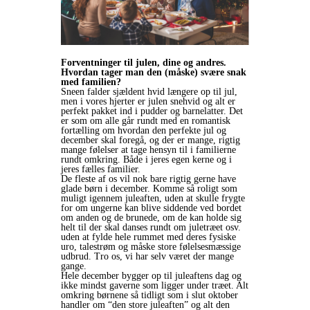
Forventninger til julen, dine og andres.
Hvordan tager man den (måske) svære snak
med familien?
Sneen falder sjældent hvid længere op til jul,
men i vores hjerter er julen snehvid og alt er
perfekt pakket ind i pudder og barnelatter. Det
er som om alle går rundt med en romantisk
fortælling om hvordan den perfekte jul og
december skal foregå, og der er mange, rigtig
mange følelser at tage hensyn til i familierne
rundt omkring. Både i jeres egen kerne og i
jeres fælles familier.
De fleste af os vil nok bare rigtig gerne have
glade børn i december. Komme så roligt som
muligt igennem juleaften, uden at skulle frygte
for om ungerne kan blive siddende ved bordet
om anden og de brunede, om de kan holde sig
helt til der skal danses rundt om juletræet osv.
uden at fylde hele rummet med deres fysiske
uro, talestrøm og måske store følelsesmæssige
udbrud. Tro os, vi har selv været der mange
gange.
Hele december bygger op til juleaftens dag og
ikke mindst gaverne som ligger under træet. Alt
omkring børnene så tidligt som i slut oktober
handler om “den store juleaften” og alt den