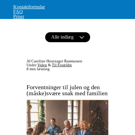
Kontaktformular
FAQ
Priser
Alle indlæg
Af Caroline Houtzager Rasmussen
Under
Viden
&
Til Forældre
8 min læsning
Forventninger til julen og den
(måske)svære snak med familien