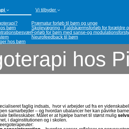
api
Vi tilbyder
(current)
oterapi?
Præmatur forløb til børn og unge
os børn
Skolevægring - Faldskærmsforløb for forældre 
trationsbesvær
Forløb for børn med sanse-og modulationsforsty
stem
Neurofeedback til børn
nger hos børn
oterapi hos Pi
ecialiseret faglig indsats, hvor vi arbejder ud fra en videnskab
en samarbejder – og hvordan ubalancer her kan påvirke barnets 
le fællesskaber. Målet er at hjælpe barnet til størst mulig
selv
t, i daginstitutionen og i skolen.
neergoterapeuter: