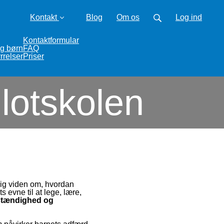
Kontakt
Blog
Om os
Log ind
Kontaktformular
og børn
FAQ
rrelser
Priser
lotskolen
elig viden om, hvordan
evne til at lege, lære,
stændighed og