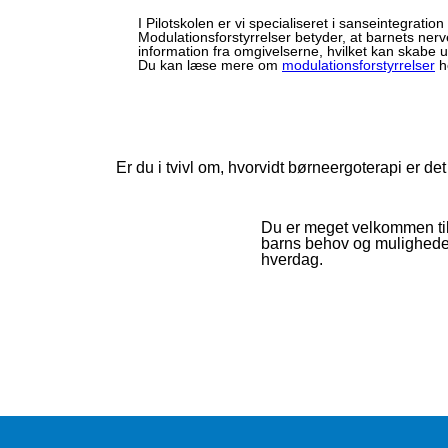
I Pilotskolen er vi specialiseret i sanseintegratio
Modulationsforstyrrelser betyder, at barnets nerve
information fra omgivelserne, hvilket kan skabe 
Du kan læse mere om
modulationsforstyrrelser
h
Er du i tvivl om, hvorvidt børneergoterapi er det 
Du er meget velkommen til 
barns behov og muligheder.
hverdag.