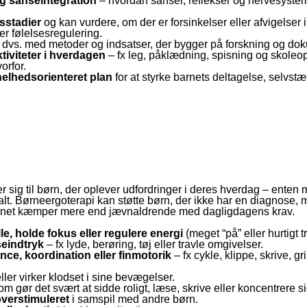
g sanseintegration
– hvordan sanser, reflekser og nervesystem
sstadier
og kan vurdere, om der er forsinkelser eller afvigelser
r følelsesregulering.
, dvs. med metoder og indsatser, der bygger på forskning og dok
tiviteter i hverdagen
– fx leg, påklædning, spisning og skoleo
orfor.
 helhedsorienteret plan
for at styrke barnets deltagelse, selvstæ
sig til børn, der oplever udfordringer i deres hverdag – enten
alt. Børneergoterapi kan støtte børn, der ikke har en diagnose, 
net kæmper mere end jævnaldrende med dagligdagens krav.
lle, holde fokus eller regulere energi
(meget “på” eller hurtigt t
seindtryk
– fx lyde, berøring, tøj eller travle omgivelser.
nce, koordination eller finmotorik
– fx cykle, klippe, skrive, gr
ller virker klodset i sine bevægelser.
som gør det svært at sidde roligt, læse, skrive eller koncentrere si
 overstimuleret
i samspil med andre børn.