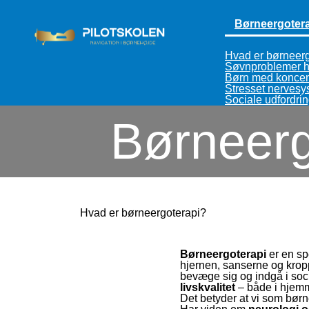
Børneergoter
Hvad er børneerg
Søvnproblemer h
Børn med koncen
Stresset nervesy
Sociale udfordri
Børneerg
Hvad er børneergoterapi?
Børneergoterapi
er en sp
hjernen, sanserne og kropp
bevæge sig og indgå i socia
livskvalitet
– både i hjemme
Det betyder at vi som bør