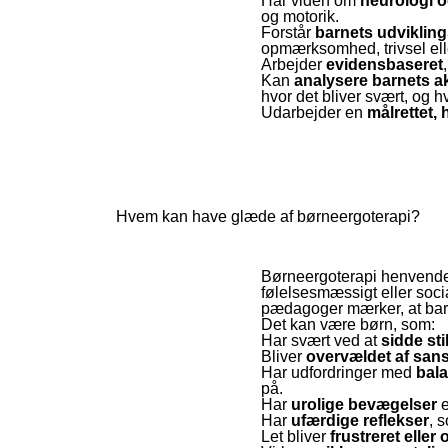
Har viden om
neurologi o
og motorik.
Forstår
barnets udvikling
opmærksomhed, trivsel elle
Arbejder
evidensbaseret
Kan
analysere barnets ak
hvor det bliver svært, og hv
Udarbejder en
målrettet,
Hvem kan have glæde af børneergoterapi?
Børneergoterapi henvender 
følelsesmæssigt eller soci
pædagoger mærker, at bar
Det kan være børn, som:
Har svært ved at
sidde sti
Bliver
overvældet af san
Har udfordringer med
bala
på.
Har
urolige bevægelser
e
Har
ufærdige reflekser
, 
Let bliver
frustreret eller