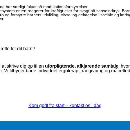
n og har særligt fokus på modulationsforstyrrelser.
system enten reagerer for kraftigt eller for svagt på sanseindtryk. Barnet
uro og forstyrre barnets udvikling, trivsel og deltagelse i sociale og
er
.
rette for dit barn?
at skrive dig op til en
uforpligtende, afklarende samtale
, hvo
 Vi tilbyder både individuel ergoterapi, rådgivning og målrettede
Kom godt fra start – kontakt os i dag