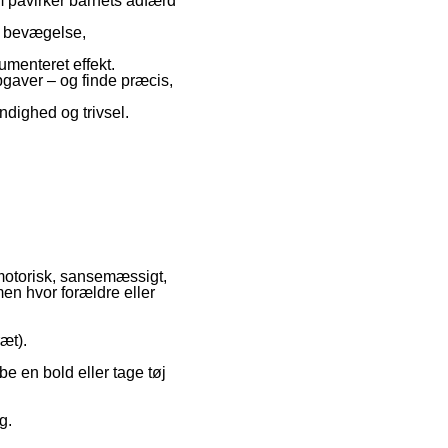
 påvirker barnets adfærd
 i bevægelse,
umenteret effekt.
pgaver – og finde præcis,
ndighed og trivsel.
 motorisk, sansemæssigt,
men hvor forældre eller
ræt).
ibe en bold eller tage tøj
g.