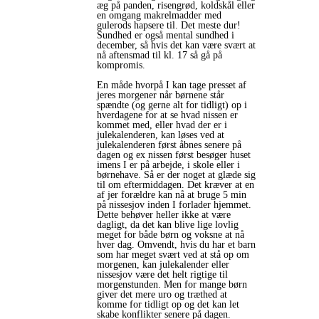
æg på panden, risengrød, koldskål eller
en omgang makrelmadder med
gulerods hapsere til. Det meste dur!
Sundhed er også mental sundhed i
december, så hvis det kan være svært at
nå aftensmad til kl. 17 så gå på
kompromis.
En måde hvorpå I kan tage presset af
jeres morgener når børnene står
spændte (og gerne alt for tidligt) op i
hverdagene for at se hvad nissen er
kommet med, eller hvad der er i
julekalenderen, kan løses ved at
julekalenderen først åbnes senere på
dagen og ex nissen først besøger huset
imens I er på arbejde, i skole eller i
børnehave. Så er der noget at glæde sig
til om eftermiddagen. Det kræver at en
af jer forældre kan nå at bruge 5 min
på nissesjov inden I forlader hjemmet.
Dette behøver heller ikke at være
dagligt, da det kan blive lige lovlig
meget for både børn og voksne at nå
hver dag. Omvendt, hvis du har et barn
som har meget svært ved at stå op om
morgenen, kan julekalender eller
nissesjov være det helt rigtige til
morgenstunden. Men for mange børn
giver det mere uro og træthed at
komme for tidligt op og det kan let
skabe konflikter senere på dagen.