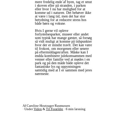
mere fredelig ende af byen, tag et smut
i skoven eller på stranden, i parken
eller hvor I nu har mulighed for at
komme ud i naturen. Det behøver ikke
at være i lang tid, men det har stor
betydning for at reducere stress hos
både børn og voksne.
Hvis I gerne vil opleve
forlystelsesparker, museer eller andet
som typisk har mange gæster, så forsøg
så vidt muligt at komme på tidspunkter
hvor der er mindst travlt. Det kan være
til frokost, om morgenen eller senere
på eftermiddagen/aften. Måske kan I
endda kombinere julekomsammen med
venner eller familie ved at mødes i en
park og på den måde både opleve det
fantastiske lys og oppyntningen
samtidig med at I er sammen med jeres
nærmeste.
Af Caroline Houtzager Rasmussen
Under
Viden
&
Til Forældre
6 min læsning