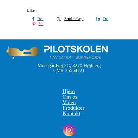
Like
Del
Send indlæg
Del
Pin
Moesgårdvej 2C, 8270 Højbjerg
CVR 35564721
Hjem
Om os
Viden
Produkter
Kontakt