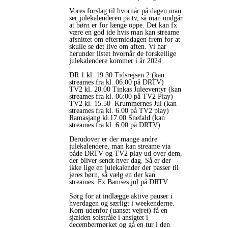
Vores forslag til hvornår på dagen man
ser julekalenderen på tv, så man undgår
at børn er for længe oppe. Det kan fx
være en god ide hvis man kan streame
afsnittet om eftermiddagen frem for at
skulle se det live om aften. Vi har
herunder listet hvornår de forskellige
julekalendere kommer i år 2024.
DR 1 kl. 19:30 Tidsrejsen 2 (kan
streames fra kl. 06:00 på DRTV)
TV2 kl. 20.00 Tinkas Juleeventyr (kan
streames fra kl. 06:00 på TV2 Play)
TV2 kl. 15.50 Krummernes Jul (kan
streames fra kl. 6.00 på TV2 play)
Ramasjang kl.17.00 Snefald (kan
streames fra kl. 6.00 på DRTV)
Derudover er der mange andre
julekalendere, man kan streame via
både DRTV og TV2 play ud over dem,
der bliver sendt hver dag. Så er der
ikke lige en julekalender der passer til
jeres børn, så vælg en der kan
streames. Fx Bamses jul på DRTV.
Sørg for at indlægge aktive pauser i
hverdagen og særligt i weekenderne.
Kom udenfor (uanset vejret) få en
sjælden solstråle i ansigtet i
decembermørket og gå en tur i den