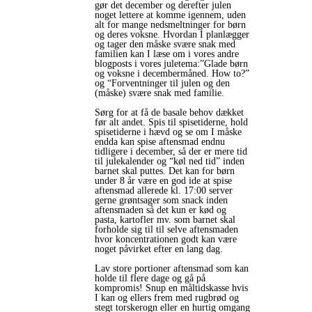
gør det december og derefter julen
noget lettere at komme igennem, uden
alt for mange nedsmeltninger for børn
og deres voksne. Hvordan I planlægger
og tager den måske svære snak med
familien kan I læse om i vores andre
blogposts i vores juletema:”Glade børn
og voksne i decembermåned. How to?”
og “Forventninger til julen og den
(måske) svære snak med familie.
Sørg for at få de basale behov dækket
før alt andet. Spis til spisetiderne, hold
spisetiderne i hævd og se om I måske
endda kan spise aftensmad endnu
tidligere i december, så der er mere tid
til julekalender og “køl ned tid” inden
barnet skal puttes. Det kan for børn
under 8 år være en god ide at spise
aftensmad allerede kl. 17:00 server
gerne grøntsager som snack inden
aftensmaden så det kun er kød og
pasta, kartofler mv. som barnet skal
forholde sig til til selve aftensmaden
hvor koncentrationen godt kan være
noget påvirket efter en lang dag.
Lav store portioner aftensmad som kan
holde til flere dage og gå på
kompromis! Snup en måltidskasse hvis
I kan og ellers frem med rugbrød og
stegt torskerogn eller en hurtig omgang