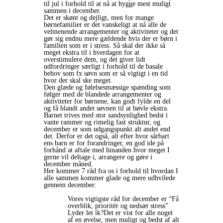
til jul i forhold til at nå at hygge mest muligt
sammen i december.
Det er skønt og dejligt, men for mange
børnefamilier er det vanskeligt at nå alle de
velmenende arrangementer og aktiviteter og det
gør sig endnu mere gældende hvis der er børn i
familien som er i stress. Så skal der ikke så
meget ekstra til i hverdagen for at
overstimulere dem, og det giver lidt
udfordringer særligt i forhold til de basale
behov som fx søvn som er så vigtigt i en tid
hvor der skal ske meget.
Den glæde og følelsesmæssige spænding som
følger med de blandede arrangementer og
aktiviteter for børnene, kan godt fylde en del
og få blandt andet søvnen til at bøvle ekstra.
Barnet trives med stor sandsynlighed bedst i
vante rammer og rimelig fast struktur, og
december er som udgangspunkt alt andet end
det. Derfor er det også, alt efter hvor sårbart
ens barn er for forandringer, en god ide på
forhånd at aftale med hinanden hvor meget I
gerne vil deltage i, arrangere og gøre i
december måned.
Her kommer 7 råd fra os i forhold til hvordan I
alle sammen kommer glade og mere udhvilede
gennem december:
Vores vigtigste råd for december er “Få
overblik, prioritér og nedsæt stress”
Lyder let ik?Det er vist for alle noget
af en øvelse, men muligt og bedst af alt